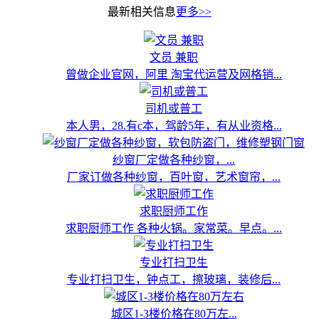
最新相关信息
更多>>
文员 兼职
曾做企业官网，阿里 淘宝代运营及网格销...
司机或普工
本人男，28.有c本，驾龄5年，有从业资格...
纱窗厂定做各种纱窗，...
厂家订做各种纱窗，百叶窗，艺术窗帘，...
求职厨师工作
求职厨师工作 各种火锅。家常菜。早点。...
专业打扫卫生
专业打扫卫生，钟点工，擦玻璃，装修后...
城区1-3楼价格在80万左...