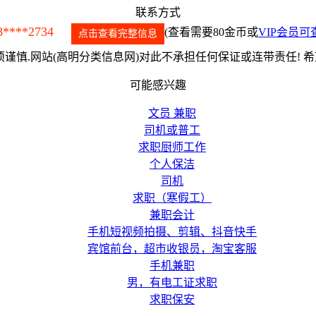
联系方式
8****2734
(查看需要80金币或
VIP会员可
点击查看完整信息
谨慎.网站(高明分类信息网)对此不承担任何保证或连带责任! 
可能感兴趣
文员 兼职
司机或普工
求职厨师工作
个人保洁
司机
求职（寒假工）
兼职会计
手机短视频拍摄、剪辑、抖音快手
宾馆前台，超市收银员，淘宝客服
手机兼职
男，有电工证求职
求职保安