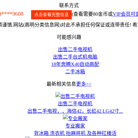
联系方式
9****9608
(查看需要80金币或
VIP会员可
点击查看完整信息
谨慎.网站(高明分类信息网)对此不承担任何保证或连带责任! 
可能感兴趣
出售二手电视机
出售二手台式机电脑
18年奔腾X40自动高配
二手冰箱
最新相关信息
更多>>
出售二手电视机
出售二手电视，，海信42，长虹42 LG42寸...
专业搬家
背冰箱 洗衣机 抬麻将机 及各种扛楼活