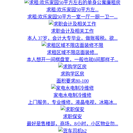
求租:欢乐家园50平方左...
求租:欢乐家园50平方一室一厅一厨一卫一...
求职会计及相关工作
本人 37岁，会计大专毕业，做账报税。欲...
求租区域不限店面装修...
本人想开一间棋盘室，一般也就6间那样子...
求购学区房
面积要求80-100
家电水电制冷维修
上门服务，专业维修，液晶电视，冰箱冰...
求职保安
最好是售楼部，商场，8小时，小区物业勿...